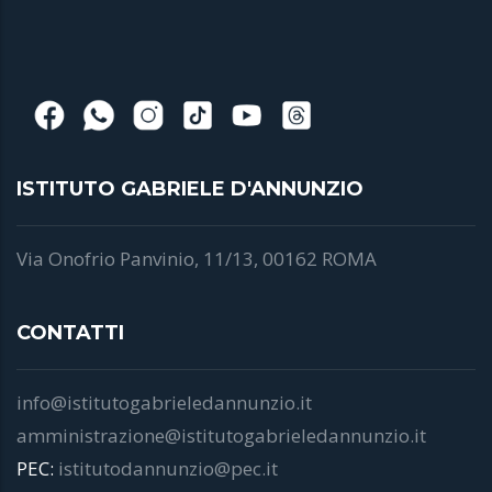
a
a
P
N
c
e
ISTITUTO GABRIELE D'ANNUNZIO
i
p
Via Onofrio Panvinio, 11/13, 00162 ROMA
m
u
CONTATTI
si
p
info@istitutogabrieledannunzio.it
p
amministrazione@istitutogabrieledannunzio.it
u
PEC:
istitutodannunzio@pec.it
T