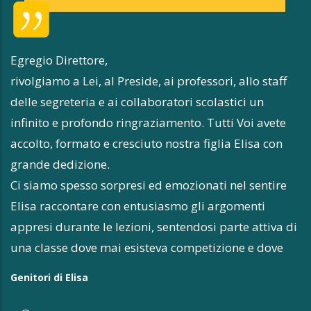
F
p
r
Egregio Direttore,
c
rivolgiamo a Lei, al Preside, ai professori, allo staff
P
n
delle segreteria e ai collaboratori scolastici un
c
infinito e profondo ringraziamento. Tutti Voi avete
(.
accolto, formato e cresciuto nostra figlia Elisa con
p
grande dedizione.
l
Ci siamo spesso sorpresi ed emozionati nel sentire
ci
Elisa raccontare con entusiasmo gli argomenti
D
appresi durante le lezioni, sentendosi parte attiva di
d
una classe dove mai esisteva competizione e dove
sc
tutti erano componenti di un gruppo coeso.
Genitori di Elisa
o
In questo liceo nostra figlia ha studiato serenamente
h
spinta dalla curiosità e dall'interesse che i preziosi