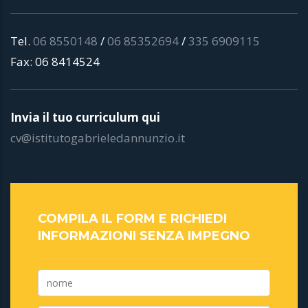
N
ab
Tel.
06 8550148
/
06 85352694
/
335 6909115
a
Fax: 06 8414524
v
a
Invia il tuo curriculum qui
ch
cv@istitutogabrieledannunzio.it
T
e
e
c
COMPILA IL FORM E RICHIEDI
a
INFORMAZIONI SENZA IMPEGNO
f